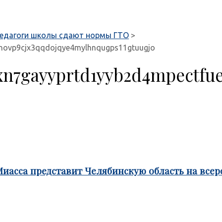
 педагоги школы сдают нормы ГТО
>
novp9cjx3qqdojqye4mylhnqugps11gtuugjo
xn7gayyprtd1yyb2d4mpectfu
Миасса представит Челябинскую область на все