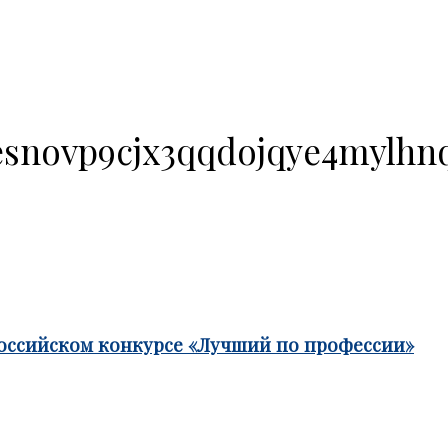
esnovp9cjx3qqdojqye4mylhn
российском конкурсе «Лучший по профессии»