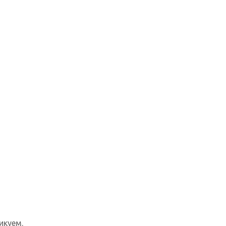
икуем.