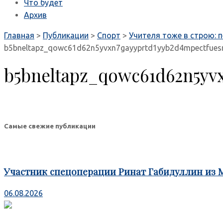
Что будет
Архив
Главная
>
Публикации
>
Спорт
>
Учителя тоже в строю:
b5bneltapz_qowc61d62n5yvxn7gayyprtd1yyb2d4mpectfues
b5bneltapz_qowc61d62n5yv
Самые свежие публикации
Участник спецоперации Ринат Габидуллин из 
06.08.2026