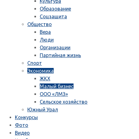
Культура
Образование
Соцзащита
Общество
Вера
Люди
Организации
Партийная жизнь
Спорт
Экономика
ЖКХ
Малый бизнес
ООО «ЛМЗ»
Сельское хозяйство
Южный Урал
Конкурсы
Фото
Видео