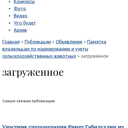
Конкурсы
Фото
Видео
Что будет
Архив
Главная
>
Публикации
>
Объявления
>
Памятка
владельцам по маркированию и учеты
сельскохозяйственных животных
>
загруженное
загруженное
Самые свежие публикации
Участник спецоперации Ринат Габидуллин из