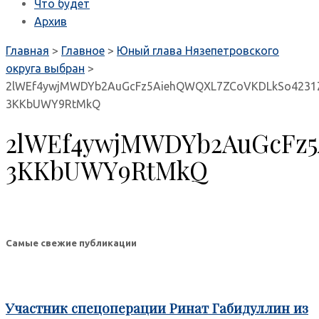
Что будет
Архив
Главная
>
Главное
>
Юный глава Нязепетровского
округа выбран
>
2lWEf4ywjMWDYb2AuGcFz5AiehQWQXL7ZCoVKDLkSo4231Z6
3KKbUWY9RtMkQ
2lWEf4ywjMWDYb2AuGcFz5
3KKbUWY9RtMkQ
Самые свежие публикации
Участник спецоперации Ринат Габидуллин из