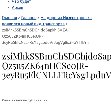
Что будет
Архив
Главная
>
Главное
>
На дорогах Нязепетровска
появился новый вид транспорта
>
zsiMhkSSBmChSDGhjdoSapkhI3VZA-
Qz5u5ZK64nHCSe0JR-
3eyRu5ElCNLLFRcYsgLpduVrJagVg8s3FGYTIk9h
zsiMhkSSBmChSDGhjdoSap
Qz5u5ZK64nHCSe0JR-
3eyRu5ElCNLLFRcYsgLpduV
Самые свежие публикации