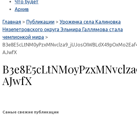
Что будет
Архив
Главная
>
Публикации
>
Уроженка села Калиновка
Нязепетровского округа Эльмира Галлямова стала
чемпионкой мира
>
B3e8E5cLtNM0yPzxMNvclza9_jUJosOIWBLdX49pOxMo2Eaf
AJwfX
B3e8E5cLtNM0yPzxMNvclz
AJwfX
Самые свежие публикации