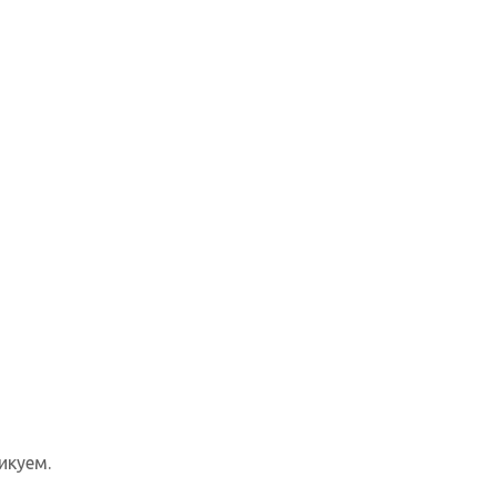
икуем.