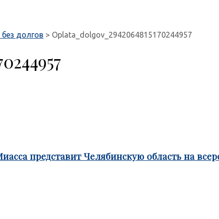
 без долгов
>
Oplata_dolgov_2942064815170244957
70244957
Миасса представит Челябинскую область на все