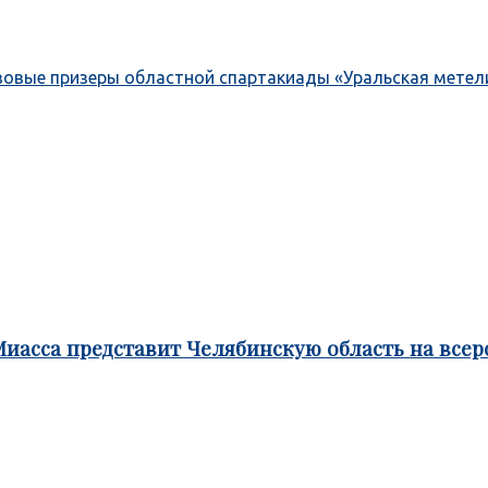
зовые призеры областной спартакиады «Уральская метел
Миасса представит Челябинскую область на все