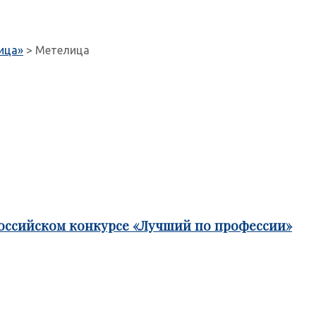
ица»
>
Метелица
российском конкурсе «Лучший по профессии»