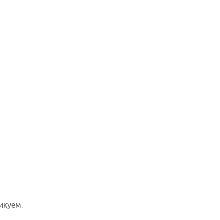
икуем.