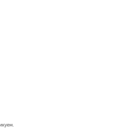
икуем.