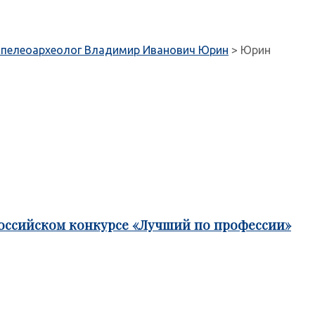
 спелеоархеолог Владимир Иванович Юрин
>
Юрин
российском конкурсе «Лучший по профессии»