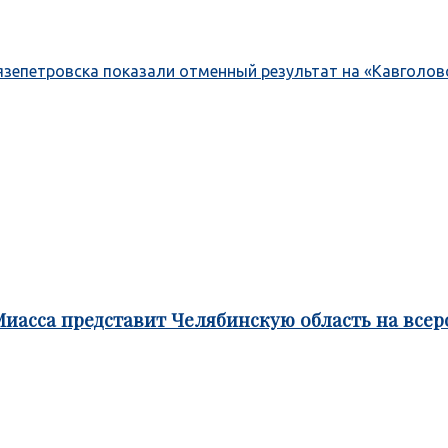
епетровска показали отменный результат на «Кавголовск
Миасса представит Челябинскую область на все