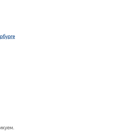
рбурге
икуем.