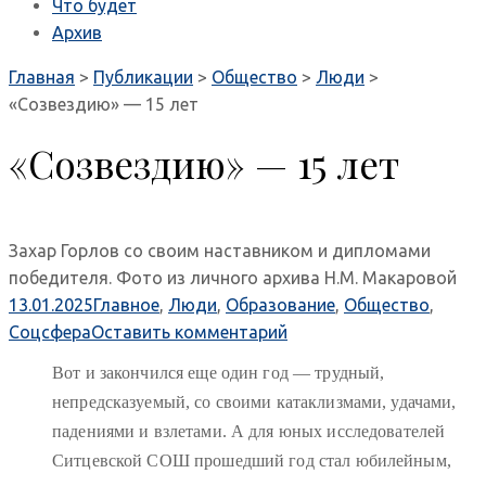
Что будет
Архив
Главная
>
Публикации
>
Общество
>
Люди
>
«Созвездию» — 15 лет
«Созвездию» — 15 лет
Захар Горлов со своим наставником и дипломами
победителя. Фото из личного архива Н.М. Макаровой
13.01.2025
Главное
,
Люди
,
Образование
,
Общество
,
Соцсфера
Оставить комментарий
Вот и закончился еще один год — трудный,
непредсказуемый, со своими катаклизмами, удачами,
падениями и взлетами. А для юных исследователей
Ситцевской СОШ прошедший год стал юбилейным,