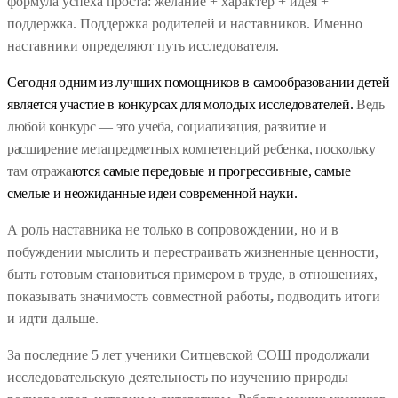
формула успеха проста: желание + характер + идея +
поддержка. Поддержка родителей и наставников. Именно
наставники определяют путь исследователя.
Сегодня одним из лучших помощников в самообразовании детей
является участие в конкурсах для молодых исследователей.
Ведь
любой конкурс — это учеба, социализация, развитие и
расширение метапредметных компетенций ребенка, поскольку
там отража
ются самые передовые и прогрессив­ные, самые
смелыe и неожиданные идеи современной науки.
А роль наставника не только в сопровождении, но и в
побуждении мыслить и перестраивать жизненные ценности,
быть готовым становиться примером в труде, в отношениях,
показывать значимость совместной работы
,
подводить итоги
и идти дальше.
За последние 5 лет ученики Ситцевской СОШ продолжали
исследовательскую деятельность по изучению природы