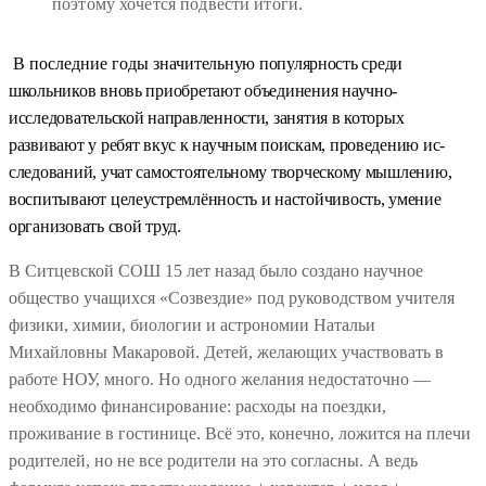
поэтому хочется подвести итоги.
В последние годы значи
тельную попу­лярность среди
школьников вновь приобрета­ют объединения научно-
исследовательской направленности, занятия в которых
развивают у ребят вкус к научным поискам, проведению ис­
следований, учат самостоятельному творче­скому мышлению,
воспитывают целеустрем­лённость и настойчивость, умение
организо­вать свой труд.
В Ситцевской СОШ 15 лет назад было создано научное
общество учащихся «Созвездие» под руководством учителя
физики, химии, биологии и астрономии Натальи
Михайловны Макаровой. Детей, желающих участвовать в
работе НОУ, много. Но одного желания недостаточно —
необходимо финансирование: расходы на поездки,
проживание в гостинице. Всё это, конечно, ложится на плечи
родителей, но не все родители на это согласны. А ведь