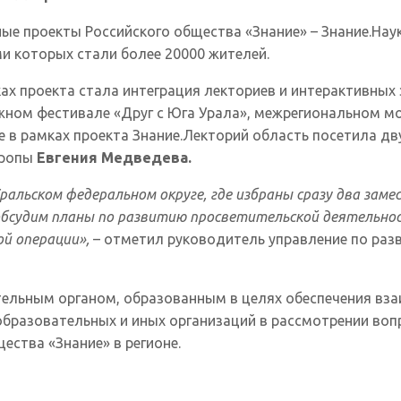
 проекты Российского общества «Знание» – Знание.Наука, 
ми которых стали более 20000 жителей.
 проекта стала интеграция лекториев и интерактивных 
ном фестивале «Друг с Юга Урала», межрегиональном м
 в рамках проекта Знание.Лекторий область посетила дв
вропы
Евгения Медведева.
ральском федеральном округе, где избраны сразу два зам
обсудим планы по развитию просветительской деятельнос
ой операции»,
– отметил руководитель управление по раз
льным органом, образованным в целях обеспечения вза
образовательных и иных организаций в рассмотрении воп
ества «Знание» в регионе.