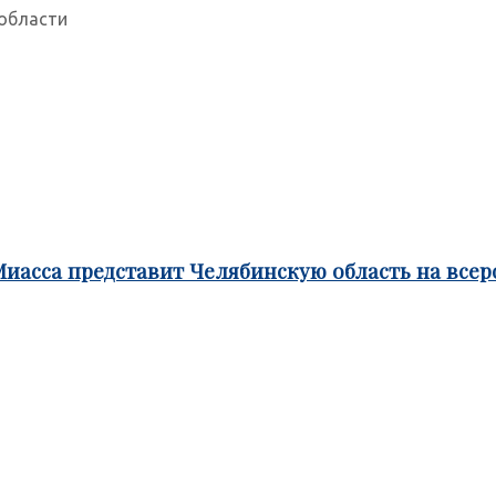
области
Миасса представит Челябинскую область на все