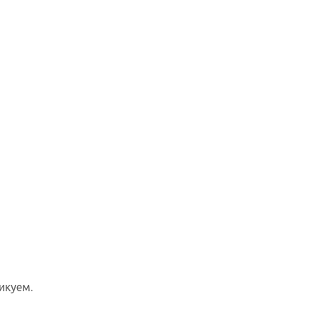
икуем.