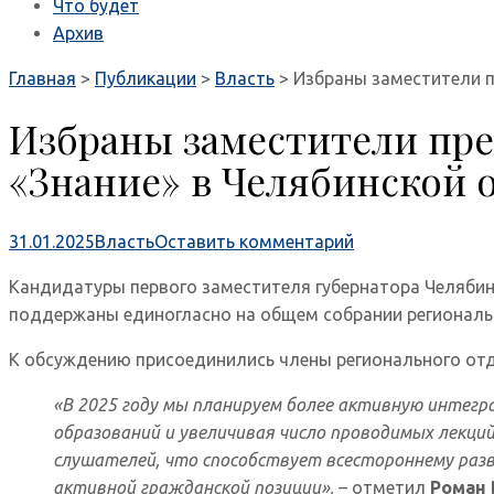
Что будет
Архив
Главная
>
Публикации
>
Власть
>
Избраны заместители 
Избраны заместители пре
«Знание» в Челябинской 
31.01.2025
Власть
Оставить комментарий
Кандидатуры первого заместителя губернатора Челяби
поддержаны единогласно на общем собрании региональ
К обсуждению присоединились члены регионального отд
«В 2025 году мы планируем более активную интег
образований и увеличивая число проводимых лекци
слушателей, что способствует всестороннему разв
активной гражданской позиции»,
– отметил
Роман