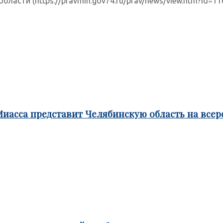
асти (https://pravmin.gov74.ru/prav/news/view.htm?id=11
Миасса представит Челябинскую область на все