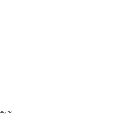
икуем.