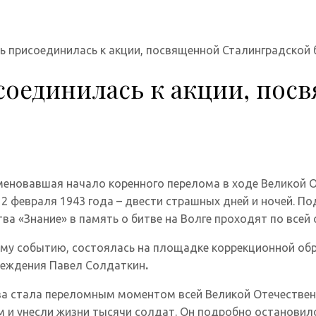
ь присоединилась к акции, посвященной Сталинградской 
соединилась к акции, пос
аменовавшая начало коренного перелома в ходе Великой 
2 февраля 1943 года – двести страшных дней и ночей. П
ва «Знание» в память о битве на Волге проходят по всей
ому событию, состоялась на площадке коррекционной об
чреждения Павел Солдаткин
.
тва стала переломным моментом всей Великой Отечествен
 и унесли жизни тысячи солдат. Он подробно остановилс