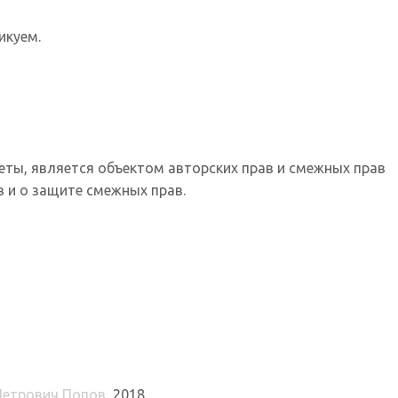
икуем.
еты, является объектом авторских прав и смежных прав
 и о защите смежных прав.
Петрович Попов
, 2018.