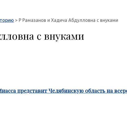
сторию
>
Р Рамазанов и Хадича Абдулловна с внуками
улловна с внуками
Миасса представит Челябинскую область на все