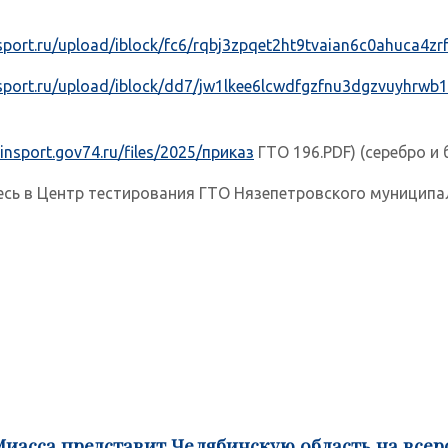
-sport.ru/upload/iblock/fc6/rqbj3zpqet2ht9tvaian6c0ahuca4zrf
-sport.ru/upload/iblock/dd7/jw1lkee6lcwdfgzfnu3dgzvuyhrwb
minsport.gov74.ru/files/2025/приказ
ГТО 196.PDF) (серебро и 
в Центр тестирования ГТО Нязепетровского муниципальн
Миасса представит Челябинскую область на все