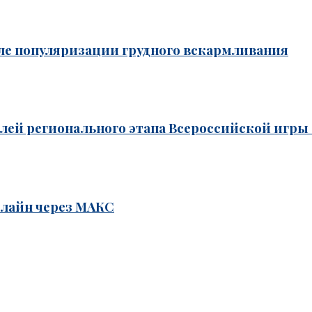
ле популяризации грудного вскармливания
лей регионального этапа Всероссийской игры
лайн через МАКС