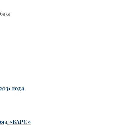
бака
031 года
ряд «БАРС»