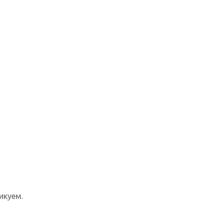
икуем.