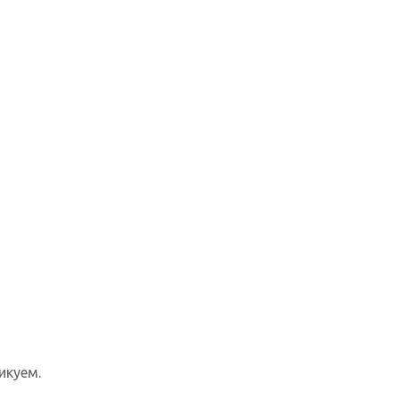
икуем.