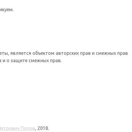
икуем.
еты, является объектом авторских прав и смежных прав
 и о защите смежных прав.
Петрович Попов
, 2018.