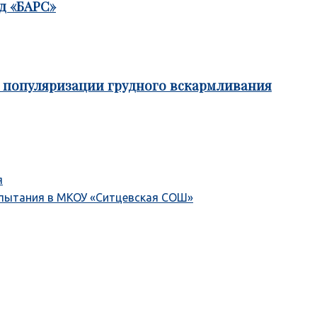
д «БАРС»
е популяризации грудного вскармливания
я
спытания в МКОУ «Ситцевская СОШ»