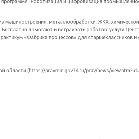
о программе “Роботизация и цифровизация промышленно
 из машиностроения, металлообработки, ЖКХ, химической 
т. Бесплатно помогают и встраивать роботов: услуги Це
практикум «Фабрика процессов» для старшеклассников и 
области (https://pravmin.gov74.ru/prav/news/view.htm?id