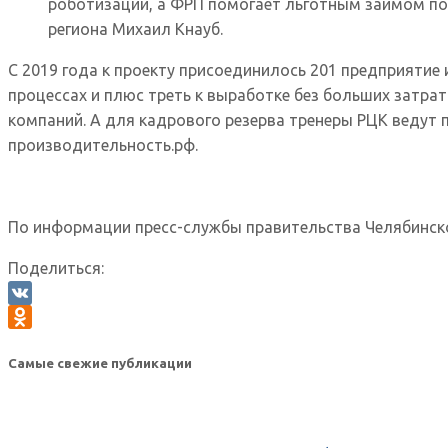
роботизации, а ФРП помогает льготным займом п
региона Михаил Кнауб.
С 2019 года к проекту присоединилось 201 предприятие
процессах и плюс треть к выработке без больших затра
компаний. А для кадрового резерва тренеры РЦК ведут 
производительность.рф.
По информации пресс-службы правительства Челябинской 
Поделиться:
VK
Odnoklassniki
Самые свежие публикации