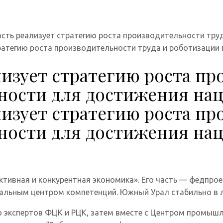
асть реализует стратегию роста производительности тр
тратегию роста производительности труда и роботизаци
изует стратегию роста пр
ости для достижения на
изует стратегию роста пр
ости для достижения на
ктивная и конкурентная экономика». Его часть — федпро
альным центром компетенций. Южный Урал стабильно в л
 экспертов ФЦК и РЦК, затем вместе с Центром промыш