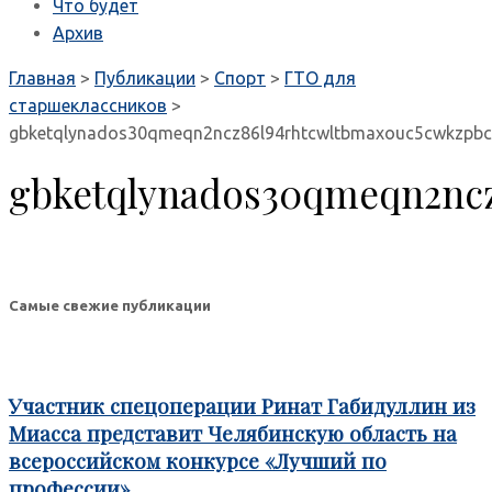
Что будет
Архив
Главная
>
Публикации
>
Спорт
>
ГТО для
старшеклассников
>
gbketqlynados30qmeqn2ncz86l94rhtcwltbmaxouc5cwkzpbcz
gbketqlynados30qmeqn2ncz
Самые свежие публикации
Участник спецоперации Ринат Габидуллин из
Миасса представит Челябинскую область на
всероссийском конкурсе «Лучший по
профессии»