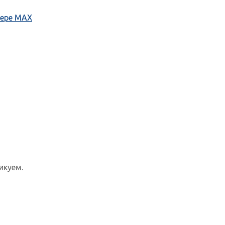
жере МАХ
икуем.