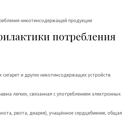
требления никотинсодержащей продукции
офилактики потребления
х сигарет и других никотинсодержащих устройств
равма легких, связанная с употреблением электронных
нота, рвота, диарея), учащённое сердцебиение, общая