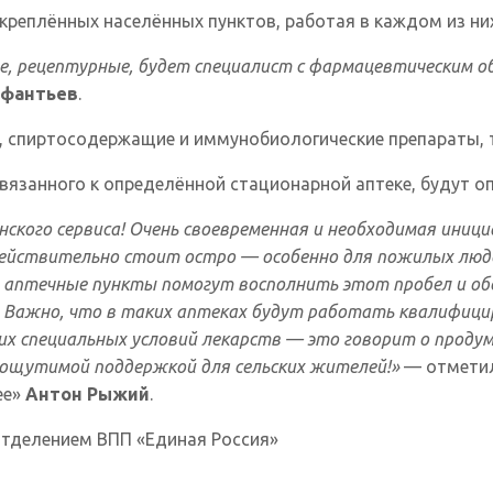
реплённых населённых пунктов, работая в каждом из них
е, рецептурные, будет специалист с фармацевтическим о
ифантьев
.
, спиртосодержащие и иммунобиологические препараты, 
вязанного к определённой стационарной аптеке, будут о
ского сервиса! Очень своевременная и необходимая иниц
ействительно стоит остро — особенно для пожилых люде
 аптечные пункты помогут восполнить этот пробел и об
 Важно, что в таких аптеках будут работать квалифиц
х специальных условий лекарств — это говорит о проду
ощутимой поддержкой для сельских жителей!»
— отметил
ее»
Антон Рыжий
.
тделением ВПП «Единая Россия»