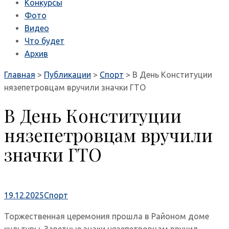
Конкурсы
Фото
Видео
Что будет
Архив
Главная
>
Публикации
>
Спорт
>
В День Конституции
нязепетровцам вручили значки ГТО
В День Конституции
нязепетровцам вручили
значки ГТО
19.12.2025
Спорт
Торжественная церемония прошла в Районом доме
культуры. Заветные знаки нязепетровцам вручил