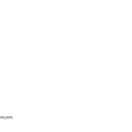
икуем.