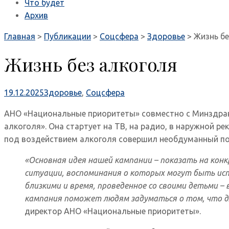
Что будет
Архив
Главная
>
Публикации
>
Соцсфера
>
Здоровье
>
Жизнь бе
Жизнь без алкоголя
19.12.2025
Здоровье
,
Соцсфера
АНО «Национальные приоритеты» совместно с Минздраво
алкоголя». Она стартует на ТВ, на радио, в наружной ре
под воздействием алкоголя совершил необдуманный пос
«Основная идея нашей кампании – показать на конк
ситуации, воспоминания о которых могут быть испо
близкими и время, проведенное со своими детьми 
кампания поможет людям задуматься о том, что дл
директор АНО «Национальные приоритеты».