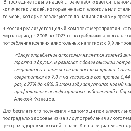
В последние годы в нашей стране наблюдается планоме
количество людей, которые не пьют алкоголь или стал
те меры, которые реализуются по национальному проек
В России реализуется целый комплекс мероприятий, кот
мер в период с 2008 по 2023 гг. потребление алкоголя с
потребление крепких алкогольных напитков: с 9,9 литров э
«Злоупотребление алкоголем является важнейшим 
тракта и других. В регионах с более высоким пот
смертность, в том числе от внешних причин. Согла
сократиться до 7,8 л на человека в год против 8,44
раз, с 27% до 48%. В этом году запустился новый
профилактике неинфекционных заболеваний и борьб
Алексей Кузнецов.
Для бесплатного получения медпомощи при алкогольной
пострадало здоровье из-за злоупотребления алкоголем,
центрах здоровья по всей стране. А на официальном по