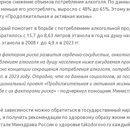
рное снижение объемов потребления алкоголя. По данным
и меньше его употреблять, выросло с 48% до 65%. Этому
ту «Продолжительная и активная жизнь».
орый помогает в борьбе с потреблением алкогольной про
ократилось с 15,7 до 8,63 литров этанола в год на душу 
танола в 2008 г. до 4,9 л в 2023 гг.
фактором риска развития сердечно-сосудистых, онкологи
реблением алкоголя на душу населения ниже ожидаемая п
сно концепции сокращения потребления алкоголя, потребл
 л. в 2023 году. Отрадно, что по данным социологов, за п
 национальный проект «Продолжительная и активная жизн
е с их факторами риска» –
подчеркнул помощник Минист
 зависимости можно обратиться в государственный нарк
 и получить рекомендации по здоровому образу жизни мож
ртале Минздрава России о здоровье takzdorovo.ru каждый