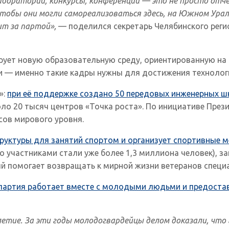
аборатории, конкурсы, конференции — это не просто отч
обы они могли самореализоваться здесь, на Южном Урал
ит за партой»,
— поделился секретарь Челябинского реги
ует новую образовательную среду, ориентированную на т
и — именно такие кадры нужны для достижения технологи
»:
при её поддержке создано 50 передовых инженерных шк
оло 20 тысяч центров «Точка роста». По инициативе През
сов мирового уровня.
руктуры для занятий спортом и организует спортивные 
 участниками стали уже более 1,3 миллиона человек), за
ый помогает возвращать к мирной жизни ветеранов специ
— партия работает вместе с молодыми людьми и предост
етие. За эти годы молодогвардейцы делом доказали, что 