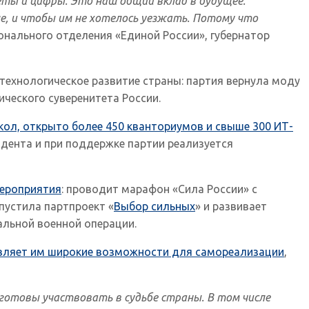
еты и цифры. Это наш общий вклад в будущее.
е, и чтобы им не хотелось уезжать. Потому что
онального отделения «Единой России», губернатор
ехнологическое развитие страны: партия вернула моду
ческого суверенитета России.
ол, открыто более 450 кванториумов и свыше 300 ИТ-
идента и при поддержке партии реализуется
мероприятия
: проводит марафон «Сила России» с
пустила партпроект «
Выбор сильных
» и развивает
альной военной операции.
авляет им широкие возможности для самореализации
,
готовы участвовать в судьбе страны. В том числе