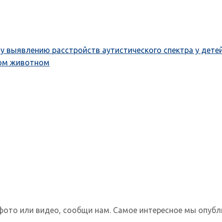
у выявлению расстройств аутистического спектра у дете
ном животном
фото или видео, сообщи нам. Самое интересное мы опубл