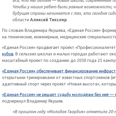
Все, что мы делаем — новые школы, современные л
Чтобы у наших ребят были равные возможности, чт
будущее страны начинается с тех, кто сегодня сид
области
Алексей Текслер
.
По словам Владимира Якушева, «Единая Россия» формир
на технические, инженерные, медицинские специальност
«Единая Россия» продвигает проект «Профессионалитет
кубов
. В сельских школах и малых городах работают ок
масштабный проект по созданию до 2030 года 25 кампу
«Единая Россия» обеспечивает финансирование инфраст
открытыми тренировками от известных спортсменов (его
адаптивный спорт через проект «Новая высота», котор
«Единая Россия» не решает судьбу молодёжи без неё 
подчеркнул Владимир Якушев.
«В прошлом году «Молодая Гвардия» отметила 20-л