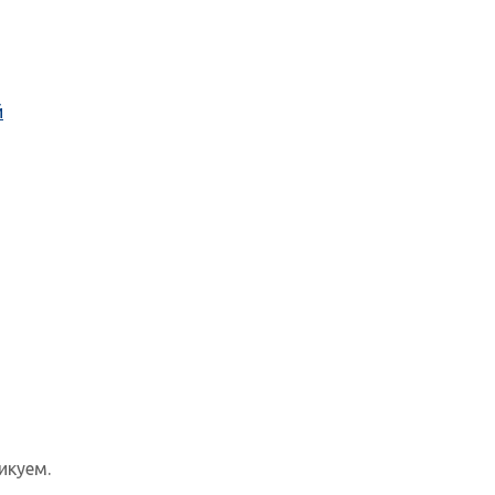
й
икуем.