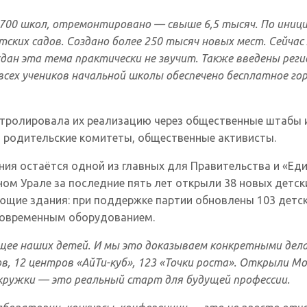
1700 школ, отремонтировано — свыше 6,5 тысяч. По ини
ских садов. Создано более 250 тысяч новых мест. Сейчас
ждан эта тема практически не звучит. Также введены рег
сех учеников начальной школы обеспечено бесплатное гор
нтролировала их реализацию через общественные штабы и
и родительские комитеты, общественные активисты.
ия остаётся одной из главных для Правительства и «Еди
м Урале за последние пять лет открыли 38 новых детских
ющие здания: при поддержке партии обновлены 103 детск
современным оборудованием.
щее наших детей. И мы это доказываем конкретными делам
ов, 12 центров «АйТи-куб», 123 «Точки роста». Открыли
кружки — это реальный старт для будущей профессии.