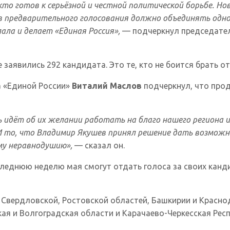
кто готов к серьёзной и честной политической борьбе. Н
ов предварительного голосования должно объединять одн
ала и делает «Единая Россия»,
— подчеркнул председател
заявились 292 кандидата. Это те, кто не боится брать от
а «Единой России»
Виталий Маслов
подчеркнул, что прод
ь идёт об их желании работать на благо нашего региона и
. И то, что Владимир Якушев принял решение дать возм
ому неравнодушию»,
— сказал он.
следнюю неделю мая смогут отдать голоса за своих канд
 Свердловской, Ростовской областей, Башкирии и Красно
ая и Волгоградская области и Карачаево-Черкесская Респ