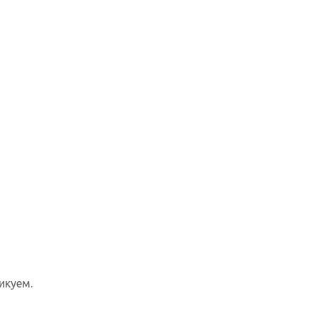
икуем.