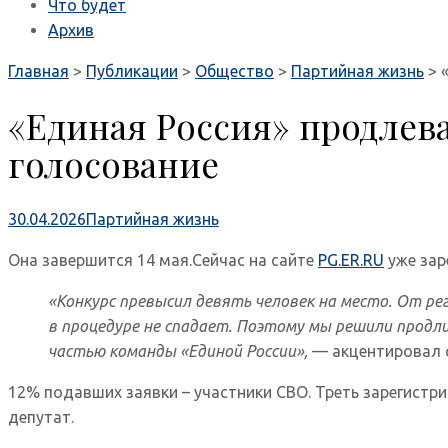
Что будет
Архив
Главная
>
Публикации
>
Общество
>
Партийная жизнь
>
«Единая Россия» продлев
голосование
30.04.2026
Партийная жизнь
Она завершится 14 мая.Сейчас на сайте
PG.ER.RU
уже зар
«Конкурс превысил девять человек на место. От 
в процедуре не спадает. Поэтому мы решили прод
частью команды «Единой России»,
— акцентировал с
12% подавших заявки – участники СВО. Треть зарегист
депутат.