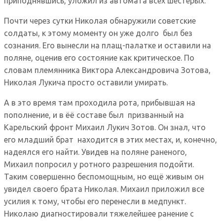
приподнявшись, уложил из автомата всех шестерых.
Почти через сутки Николая обнаружили советские
солдаты, к этому моменту он уже долго был без
сознания. Его вынесли на плащ-палатке и оставили на
поляне, оценив его состояние как критическое. По
словам племянника Виктора Александровича Зотова,
Николая Лукича просто оставили умирать.
А в это время там проходила рота, прибывшая на
пополнение, и в ёё составе был призванный на
Карельский фронт Михаил Лукич Зотов. Он знал, что
его младший брат находится в этих местах, и, конечно,
надеялся его найти. Увидев на поляне раненого,
Михаил попросил у ротного разрешения подойти.
Таким совершенно беспомощным, но ещё живым он
увидел своего брата Николая. Михаил приложил все
усилия к тому, чтобы его перенесли в медпункт.
Николаю диагностировали тяжелейшее ранение с