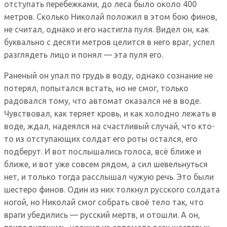
отступать перебежками, до леса было около 400
метров. Сколько Николай положил в этом бою финов,
не считал, однако и его настигла пуля. Видел он, как
буквально с десяти метров целится в него враг, успел
разглядеть лицо и понял — эта пуля его.
Раненый он упал по грудь в воду, однако сознание не
потерял, попытался встать, но не смог, только
радовался тому, что автомат оказался не в воде.
Чувствовал, как теряет кровь, и как холодно лежать в
воде, ждал, надеялся на счастливый случай, что кто-
то из отступающих солдат его роты остался, его
подберут. И вот послышались голоса, всё ближе и
ближе, и вот уже совсем рядом, а сил шевельнуться
нет, и только тогда расслышал чужую речь. Это были
шестеро финов. Один из них толкнул русского солдата
ногой, но Николай смог собрать своё тело так, что
враги убедились — русский мертв, и отошли. А он,