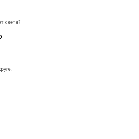
ет света?
?
руге.