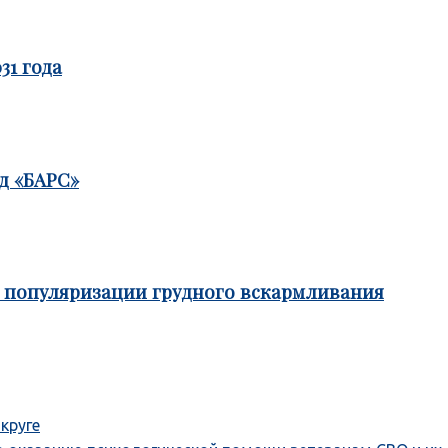
31 года
д «БАРС»
е популяризации грудного вскармливания
круге