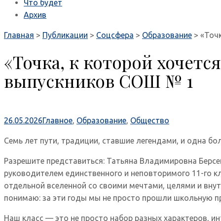
Что будет
Архив
Главная
>
Публикации
>
Соцсфера
>
Образование
>
«Точ
«Точка, к которой хочетс
выпускников СОШ № 1
26.05.2026
Главное
,
Образование
,
Общество
Семь лет пути, традиции, ставшие легендами, и одна бо
Разрешите представиться: Татьяна Владимировна Берсен
руководителем единственного и неповторимого 11-го кл
отдельной вселенной со своими мечтами, целями и внут
понимаю: за эти годы мы не просто прошли школьную п
Наш класс — это не просто набор разных характеров, инт