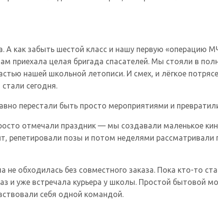
а. А как забыть шестой класс и нашу первую «операцию М
нам приехала целая бригада спасателей. Мы стояли в пол
тью нашей школьной летописи. И смех, и лёгкое потрясен
стали сегодня.
авно перестали быть просто мероприятиями и превратили
осто отмечали праздник — мы создавали маленькое кин
ит, репетировали позы и потом неделями рассматривали 
а не обходилась без совместного заказа. Пока кто-то ст
аз и уже встречала курьера у школы. Простой бытовой м
увствовали себя одной командой.