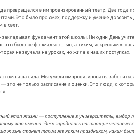
сегда превращался в импровизированный театр. Два года
тами. Это было про смех, поддержку и умение доверить д
 в свет.
то закладывал фундамент этой школы. Ни один День учите
с это было не формальностью, а тихим, искренним «спас
торая не звучала на уроках, но жила в наших поступках.
 в этом наша сила. Мы умели импровизировать, заботитьс
 это не только расписание и оценки. Это люди, с которы
ся.
ажный этап жизни — поступление в университеты, выбор 
потому что именно здесь зародились настоящие человече
а жизнь станет таким же ярким праздником, каким были 