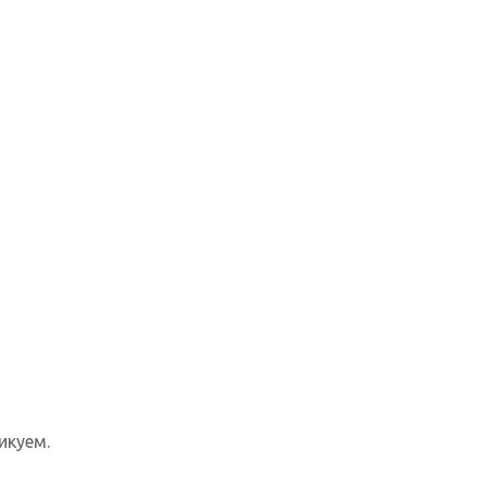
икуем.