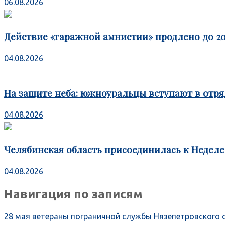
06.08.2026
Действие «гаражной амнистии» продлено до 20
04.08.2026
На защите неба: южноуральцы вступают в отря
04.08.2026
Челябинская область присоединилась к Недел
04.08.2026
Навигация по записям
28 мая ветераны пограничной службы Нязепетровского 