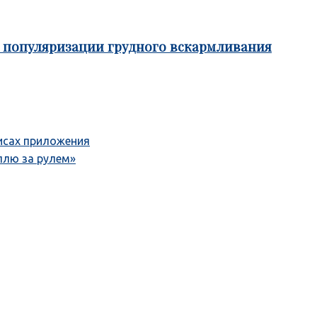
е популяризации грудного вскармливания
висах приложения
плю за рулем»