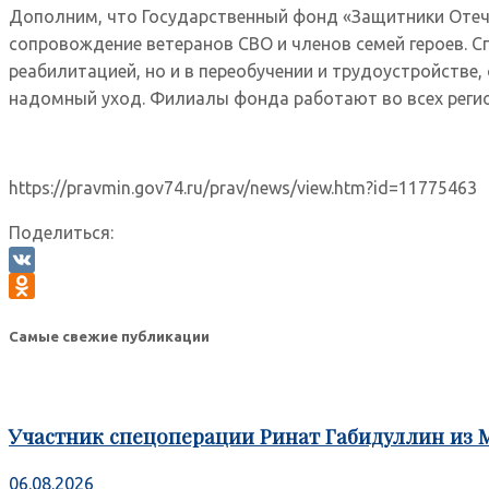
Дополним, что Государственный фонд «Защитники Отече
сопровождение ветеранов СВО и членов семей героев. 
реабилитацией, но и в переобучении и трудоустройств
надомный уход. Филиалы фонда работают во всех регио
https://pravmin.gov74.ru/prav/news/view.htm?id=11775463
Поделиться:
VK
Odnoklassniki
Самые свежие публикации
Участник спецоперации Ринат Габидуллин из 
06.08.2026