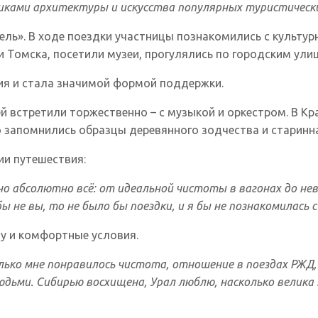
иками архитектуры и искусства популярных туристически
ь». В ходе поездки участницы познакомились с культур
 Томска, посетили музеи, прогулялись по городским ули
ния и стала значимой формой поддержки.
ей встретили торжественно – с музыкой и оркестром. В К
о запомнились образцы деревянного зодчества и старинна
ии путешествия:
но абсолютно всё: от идеальной чистоты в вагонах до н
 не вы, то не было бы поездки, и я бы не познакомилас
у и комфортные условия.
лько мне понравилось чистота, отношение в поездах РЖД,
ьми. Сибирью восхищена, Урал люблю, насколько велика 