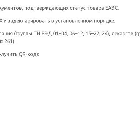
окументов, подтверждающих статус товара ЕАЭС.
Х и задекларировать в установленном порядке.
я (группы ТН ВЭД 01–04, 06–12, 15–22, 24), лекарств (гру
№ 261).
олучить QR-код):