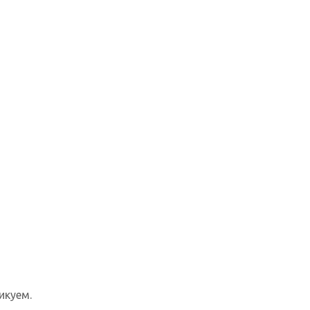
икуем.