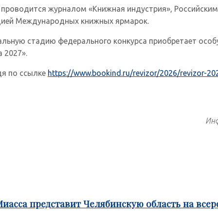
» проводится журналом «Книжная индустрия», Российски
кцией Международных книжных ярмарок.
ьную стадию федерального конкурса приобретает особую
 2027».
дя по ссылке
https://www.bookind.ru/revizor/2026/revizor-20
Инф
Миасса представит Челябинскую область на все