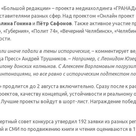
е «Большой редакции» – проекта медиахолдинга «ГРАНАД
авителями разных сфер. Над проектом «Онлайн проект п
алина Гонина
и
Пётр Сафонов
. Также активное участие 
 «Губерния», «Полит 74», «Вечерний Челябинск», «Челяби
ости.
ли иначе падали в темы исторические,
– комментирует ве
а Пресс» Андрей Трушников. –
Например, с Леонидом Юзеф
ому донских калмыков. С Алексеем Варламовым погрузилис
интонациями, но все равно с историческим подтекстом по
» продлится до 2 августа включительно. Сразу после к р
оектов, качеству концепций, устойчивости и реальному 
. Лучшие проекты войдут в шорт-лист. Награждение побе
спертный совет конкурса утвердил 192 заявки из разных 
ий и СМИ по продвижению книги и чтения оцениваются в 