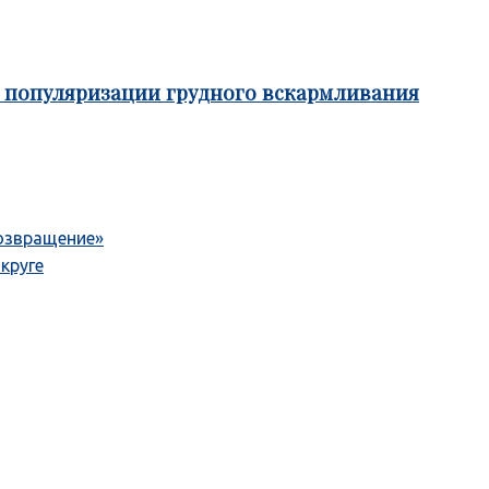
е популяризации грудного вскармливания
озвращение»
круге