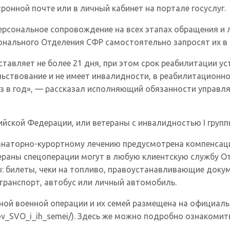
ронной почте или в личный кабинет на портале госуслуг.
ерсональное сопровождение на всех этапах обращения и 
онального Отделения СФР самостоятельно запросят их в
тавляет не более 21 дня, при этом срок реабилитации у
льствование и не имеет инвалидности, в реабилитационн
раз в год», — рассказал исполняющий обязанности управ
ийской Федерации, или ветераны с инвалидностью I груп
анаторно-курортному лечению предусмотрена компенсаци
ераны спецоперации могут в любую клиентскую службу О
билеты, чеки на топливо, правоустанавливающие докум
транспорт, автобус или личный автомобиль.
ой военной операции и их семей размещена на официаль
nikov_SVO_i_ih_semei/). Здесь же можно подробно ознакоми