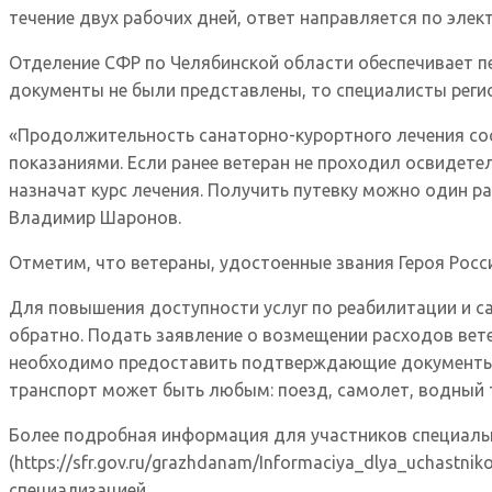
течение двух рабочих дней, ответ направляется по элект
Отделение СФР по Челябинской области обеспечивает п
документы не были представлены, то специалисты реги
«Продолжительность санаторно-курортного лечения сос
показаниями. Если ранее ветеран не проходил освидете
назначат курс лечения. Получить путевку можно один 
Владимир Шаронов.
Отметим, что ветераны, удостоенные звания Героя Росс
Для повышения доступности услуг по реабилитации и с
обратно. Подать заявление о возмещении расходов вет
необходимо предоставить подтверждающие документы: 
транспорт может быть любым: поезд, самолет, водный 
Более подробная информация для участников специальн
(https://sfr.gov.ru/grazhdanam/Informaciya_dlya_uchast
специализацией.