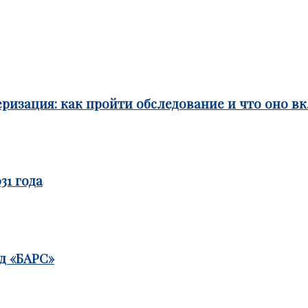
ризация: как пройти обследование и что оно в
31 года
д «БАРС»