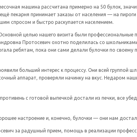
омесочная машина рассчитана примерно на 50 булок, знач
А ещё пекарня принимает заказы от населения — на пироги
шим спросом и быстро раскупается населением.
 Основной целью нашего визита были профессиональные п
сандровна Протосевич охотно поделилась со школьниками
гала ребятам, пока они сами делали булочки по своему 
роявили больший интерес к процессу. Они всей группой ш
сочный аппарат, проверяли начинку на вкус. Недаром на
противень с готовой выпечкой достали из печки, все убе
орошее настроение и, конечно, булочки — они нам достал
осевич за радушный прием, помощь в реализации професс