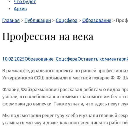
Что будет
Архив
Главная
>
Публикации
>
Соцсфера
>
Образование
>
Проф
Профессия на века
10.02.2025
Образование
,
Соцсфера
Оставить комментари
В рамках федерального проекта по ранней профессиона
Ункурдинской СОШ побывали в местной пекарне Ф. Ф. Ш
Фларид Файзрахманович рассказал ребятам о видах про
узнали, что хлебопекарня помимо знакомого им белого 
формовки до выпечки. Также узнали, что здесь пекут лук
Мы подсмотрели рецептуру хлеба и узнали главный секр
услышать музыку и даже, как поют женщины за работой