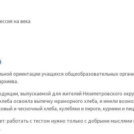
ессия на века
й
льной ориентации учащихся общеобразовательных органи
архиева.
дукции, выпускаемой для жителей Нязепетровского округ
хлеба освоила выпечку мраморного хлеба, и имели возмо
овый и чесночный хлеба, кулебяки и пироги, курники и пи
ет: работать с тестом нужно только с добрыми мыслями 
.