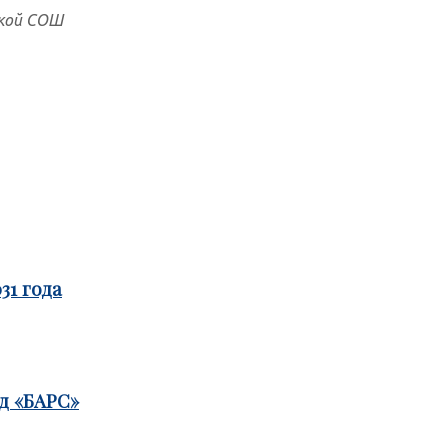
ской СОШ
31 года
д «БАРС»