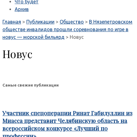
Что будет
Архив
Главная
>
Публикации
>
Общество
>
В Нязепетровском
обществе инвалидов прошли соревнования по игре в
новус — морской бильярд
>
Новус
Новус
Самые свежие публикации
Участник спецоперации Ринат Габидуллин из
Миасса представит Челябинскую область на
всероссийском конкурсе «Лучший по
профессии»