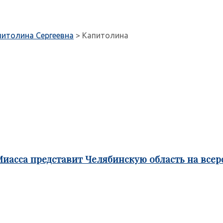
питолина Сергеевна
>
Капитолина
Миасса представит Челябинскую область на все