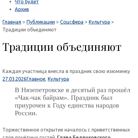
Что будет
Архив
Главная
>
Публикации
>
Соцсфера
>
Культура
>
Традиции объединяют
Традиции объединяют
Каждая участница внесла в праздник свою изюминку
27.03.2026
Главное
,
Культура
В Нязепетровске в десятый раз прошёл
«Чак‑чак байрам». Праздник был
приурочен к Году единства народов
России.
Торжественное открытие началось с приветственных
слов почётных гостей.
Глава Белянковского