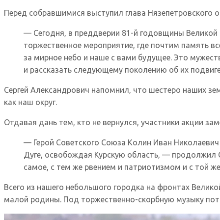
Перед собравшимися выступил глава Нязепетровского о
— Сегодня, в преддверии 81-й годовщины Велико
торжественное мероприятие, где почтим память все
за мирное небо и наше с вами будущее. Это мужес
и рассказать следующему поколению об их подвиге
Сергей Александрович напомнил, что шестеро наших зем
как наш округ.
Отдавая дань тем, кто не вернулся, участники акции за
— Герой Советского Союза Колин Иван Николаевич 
Дуге, освобождая Курскую область, — продолжил С
самое, с тем же рвением и патриотизмом и с той ж
Всего из нашего небольшого городка на фронтах Велико
малой родины. Под торжественно-скорбную музыку пото