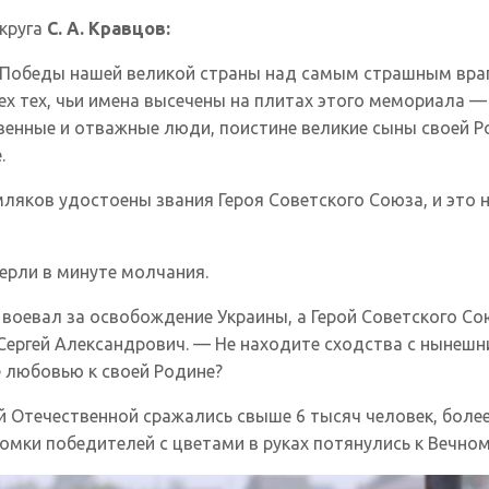
круга
С. А. Кравцов:
й Победы нашей великой страны над самым страшным вр
х тех, чьи имена высечены на плитах этого мемориала — 
твенные и отважные люди, поистине великие сыны своей 
.
ляков удостоены звания Героя Советского Союза, и это 
мерли в минуте молчания.
воевал за освобождение Украины, а Герой Советского С
ергей Александрович. — Не находите сходства с нынешн
е любовью к своей Родине?
й Отечественной сражались свыше 6 тысяч человек, более
мки победителей с цветами в руках потянулись к Вечно