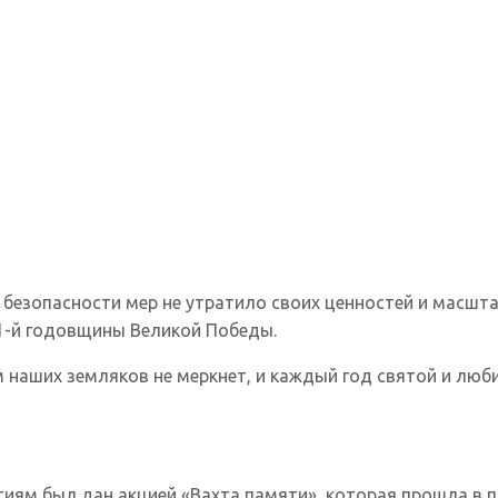
безопасности мер не утратило своих ценностей и масштаб
1-й годовщины Великой Победы.
 наших земляков не меркнет, и каждый год святой и лю
ям был дан акцией «Вахта памяти», которая прошла в п