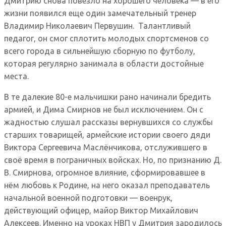
Дмитрию снова повезло на хорошего человека — в его
жизни появился еще один замечательный тренер
Владимир Николаевич Первушин. Талантливый
педагог, он смог сплотить молодых спортсменов со
всего города в сильнейшую сборную по футболу,
которая регулярно занимала в области достойные
места.
В те далекие 80-е мальчишки рано начинали бредить
армией, и Дима Смирнов не был исключением. Он с
жадностью слушал рассказы вернувшихся со службы
старших товарищей, армейские истории своего дяди
Виктора Сергеевича Маслёнчикова, отслужившего в
своё время в пограничных войсках. Но, по признанию Д.
В. Смирнова, огромное влияние, сформировавшее в
нём любовь к Родине, на него оказал преподаватель
начальной военной подготовки — военрук,
действующий офицер, майор Виктор Михайлович
Алексеев. Именно на уроках НВП у Дмитрия зародилось