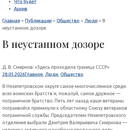
Что будет
Архив
Главная
>
Публикации
>
Общество
>
Люди
>
В
неустанном дозоре
В неустанном дозоре
Д. В. Смирнов: «Здесь проходила граница СССР»
28.05.2026
Главное
,
Люди
,
Общество
В Нязепетровском округе самое многочисленное среди
всех воинских братств и, пожалуй, самое дружное —
пограничное братство. Пять лет назад наши ветераны
погранвойск примкнули к областному Союзу ветеранов
пограничной службы. Председателем Нязепетровского
отделения выбрали Дмитрия Валерьевича Смирнова —
человека активного и особенно преданного делу