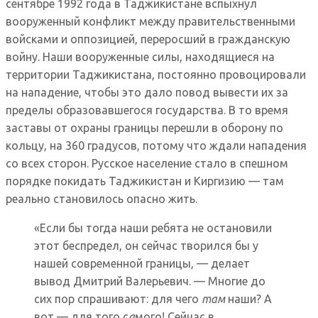
сентябре 1992 года в Таджикистане вспыхнул
вооруженный конфликт между правительственными
войсками и оппозицией, переросший в гражданскую
войну. Наши вооруженные силы, находящиеся на
территории Таджикистана, постоянно провоцировали
на нападение, чтобы это дало повод вывести их за
пределы образовавшегося государства. В то время
заставы от охраны границы перешли в оборону по
кольцу, на 360 градусов, потому что ждали нападения
со всех сторон. Русское население стало в спешном
порядке покидать Таджикистан и Киргизию — там
реально становилось опасно жить.
«Если бы тогда наши ребята не остановили
этот беспредел, он сейчас творился бы у
нашей современной границы, — делает
вывод Дмитрий Валерьевич. — Многие до
сих пор спрашивают: для чего
там
наши? А
вот — для того с
а
мого! Сейчас в