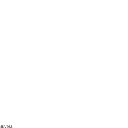
икуем.