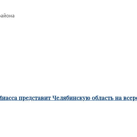
района
Миасса представит Челябинскую область на все