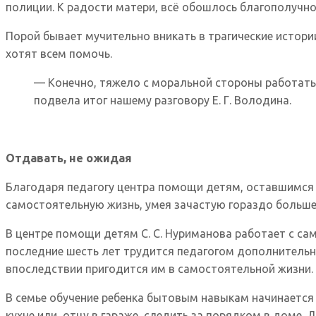
полиции. К радости матери, всё обошлось благополучно,
Порой бывает мучительно вникать в трагические истори
хотят всем помочь.
— Конечно, тяжело с моральной стороны работать
подвела итог нашему разговору Е. Г. Володина.
Отдавать, не ожидая
Благодаря педагогу центра помощи детям, оставшимся б
самостоятельную жизнь, умея зачастую гораздо больше, 
В центре помощи детям С. С. Нуриманова работает с са
последние шесть лет трудится педагогом дополнительног
впоследствии пригодится им в самостоятельной жизни.
В семье обучение ребенка бытовым навыкам начинается 
кухне или отцу в гараже, следить за порядком в доме. 