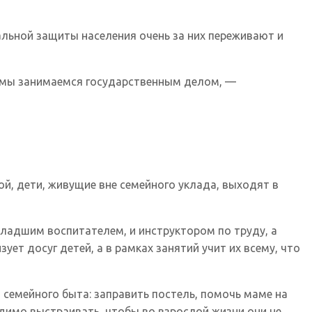
альной защиты населения очень за них переживают и
ь мы занимаемся государственным делом, —
й, дети, живущие вне семейного уклада, выходят в
младшим воспитателем, и инструктором по труду, а
ет досуг детей, а в рамках занятий учит их всему, что
семейного быта: заправить постель, помочь маме на
одимо выстраивать, чтобы во взрослой жизни они не