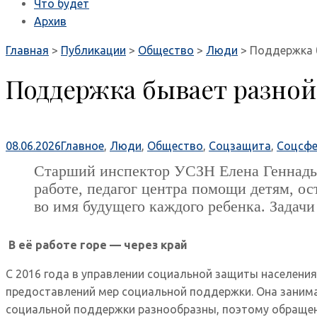
Что будет
Архив
Главная
>
Публикации
>
Общество
>
Люди
>
Поддержка 
Поддержка бывает разной
08.06.2026
Главное
,
Люди
,
Общество
,
Соцзащита
,
Соцсфе
Старший инспектор УСЗН Елена Геннадье
работе, педагог центра помощи детям, о
во имя будущего каждого ребенка. Задач
В её работе горе — через край
С 2016 года в управлении социальной защиты населения
предоставлений мер социальной поддержки. Она занима
социальной поддержки разнообразны, поэтому обращен