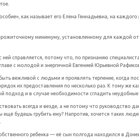
гое.
собие», как называет его Елена Геннадьевна, на каждого 
прожиточному минимуму, установленному для каждой от
с ней справляется, потому что, по признанию специалиста
 главе с молодой и энергичной Евгенией Юрьевной Рафик
— быть вежливой с людьми и проявлять терпение, когда п
рядок их предоставления по несколько раз. К тому же к
ый подход и в случае необходимости сгладить неудобны
овать всегда и везде, а не потому что руководство дает
ты ещё будешь грубить ему? Напротив, хочется таких люд
.
собственного ребенка — её сын полгода находился в Доне