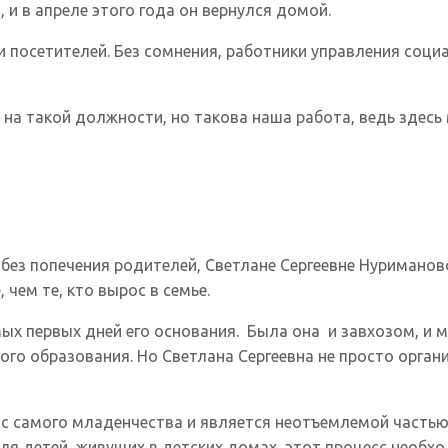
 и в апреле этого года он вернулся домой.
и посетителей. Без сомнения, работники управления соци
 на такой должности, но такова наша работа, ведь здес
ез попечения родителей, Светлане Сергеевне Нуриманово
чем те, кто вырос в семье.
мых первых дней его основания. Была она и завхозом, и 
о образования. Но Светлана Сергеевна не просто организу
с самого младенчества и является неотъемлемой частью 
Для детей, живущих в детских домах, этот процесс необх