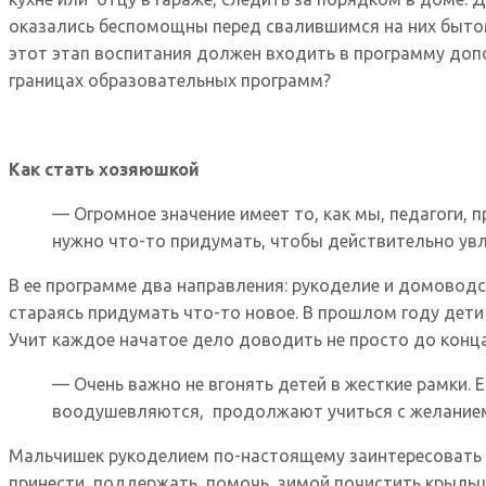
оказались беспомощны перед свалившимся на них бытом
этот этап воспитания должен входить в программу доп
границах образовательных программ?
Как стать хозяюшкой
— Огромное значение имеет то, как мы, педагоги, п
нужно что-то придумать, чтобы действительно увл
В ее программе два направления: рукоделие и домоводс
стараясь придумать что-то новое. В прошлом году дети 
Учит каждое начатое дело доводить не просто до конца,
— Очень важно не вгонять детей в жесткие рамки. Ес
воодушевляются, продолжают учиться с желанием,
Мальчишек рукоделием по-настоящему заинтересовать с
принести, поддержать, помочь, зимой почистить крыльц