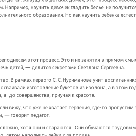
. Например, научить девочек гладить белье не получит
олнительного образования. Но как научить ребенка есте
реподнесем этот процесс. Это и не занятия в прямом смысл
ечь детей, — делится секретами Светлана Сергеевна.
тво. В рамках первого С. С. Нуриманова учит воспитанни
осваивали изготовление букетов из изолона, а в этом го
 а до совершенства, приучая к красоте.
ли вижу, что уже не хватает терпения, где-то пропустим з
 — говорит педагог.
ложно, хотя они и стараются. Они обучаются трудовым н
о, летом наполнить лейки для полива.