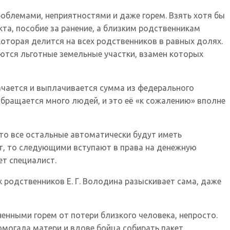
проблемами, неприятностями и даже горем. Взять хотя бы
та, пособие за ранение, а близким родственникам
торая делится на всех родственников в равных долях.
ются льготные земельные участки, взамен которых
ачается и выплачивается сумма из федерального
обращается много людей, и это её «к сожалению» вполне
 то все остальные автоматически будут иметь
ет, то следующими вступают в права на денежную
ет специалист.
одственников Е. Г. Володина разыскивает сама, даже
ненными горем от потери близкого человека, непросто.
помогала матери и вдове бойца собирать пакет