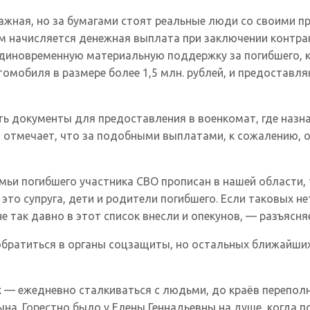
умажная, но за бумагами стоят реальные люди со своими 
м начисляется денежная выплата при заключении контрак
иновременную материальную поддержку за погибшего, ко
мобиля в размере более 1,5 млн. рублей, и предоставля
ть документы для предоставления в военкомат, где назн
а отмечает, что за подобными выплатами, к сожалению, 
емьи погибшего участника СВО прописан в нашей области,
это супруга, дети и родители погибшего. Если таковых н
е так давно в этот список внесли и опекунов, — разъясня
атиться в органы соцзащиты, но остальных ближайших р
их — ежедневно сталкиваться с людьми, до краёв перепол
на. Горестно было у Елены Геннадьевны на душе, когда 