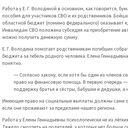
Работа у Е. Г. Володиной в основном, как говорится, б
пособия для участников СВО и их родственников. Бойца
областной бюджет (помимо федерального) оказывает ед
Инвалидам СВО положена субсидия на приобретение авто
можно получить денежную сумму.
Е. Г. Володина помогает родственникам погибших собра
бюджета за гибель родного человека. Елена Геннадьевн
понятно.
— Согласно закону, если хотя бы один из членов с
право на финансовую помощь. В первую очередь — 
поддержку братья и сёстры, бабушки и дедушки, а н
Имеющие право на социальные выплаты должны сами обр
если они проживают за пределами нашего региона.
Работа у Елены Геннадьевны психологически не из лёгк
Тяжело смотреть на родителей, у которых нет больше сы