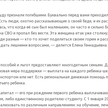
уду признали погибшими. Буквально перед вами приходила
 Есть люди, охотно рассказывающие о своей беде, и их р
ь, что когда её сын был маленьким, он часто и сильно б
а СВО и пропал без вести. Эта женщина итак уже столкну
люди разные — кто-то хочет поделиться своим горем и рас
аждать лишними вопросами, — делится Елена Геннадьевна.
 пособий и льгот предоставляют многодетным семьям. Дл
овая мера поддержки — выплата на каждого ребенка-шк
транспортом или нет. Есть региональная денежная помощь
ьего ребенка.
капитал — его при рождении первого ребенка выплачиваю
, либо единственному родителю-студенту. С 1 января 20
еализовать по различным направлениям: на обучение, леч