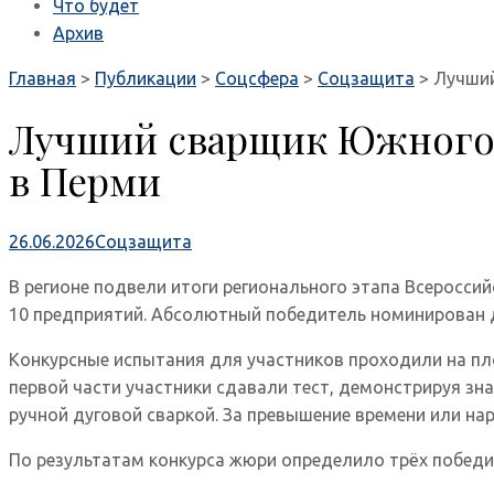
Что будет
Архив
Главная
>
Публикации
>
Соцсфера
>
Соцзащита
>
Лучший
Лучший сварщик Южного У
в Перми
26.06.2026
Соцзащита
В регионе подвели итоги регионального этапа Всеросси
10 предприятий. Абсолютный победитель номинирован д
Конкурсные испытания для участников проходили на пло
первой части участники сдавали тест, демонстрируя зн
ручной дуговой сваркой. За превышение времени или на
По результатам конкурса жюри определило трёх победи