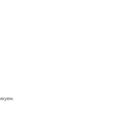
икуем.