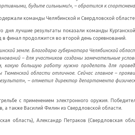
спортивными, будьте сильными!», – обратился к спортсмен
одержали команды Челябинской и Свердловской областей,
го дня лучшие результаты показали команды Курганской
од в финал продолжится во второй день соревнований.
нской земле. Благодарю губернатора Челябинской област
внований – для участников созданы замечательные усл
м, какую большую работу нужно проделать для проведе
 Тюменской области отличное. Сейчас главное – прояви
результат», – отметил директор департамента физичес
трельбе с применением электронного оружия. Победите
, а также Василий Филин из Свердловской области.
кая область), Александр Петраков (Свердловская облас