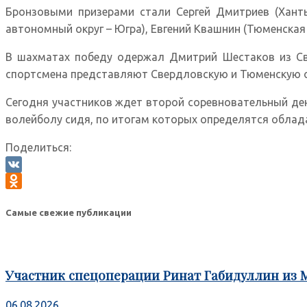
Бронзовыми призерами стали Сергей Дмитриев (Ханты
автономный округ – Югра), Евгений Квашнин (Тюменская 
В шахматах победу одержал Дмитрий Шестаков из Све
спортсмена представляют Свердловскую и Тюменскую о
Сегодня участников ждет второй соревновательный день
волейболу сидя, по итогам которых определятся облада
Поделиться:
VK
Odnoklassniki
Самые свежие публикации
Участник спецоперации Ринат Габидуллин из 
06.08.2026