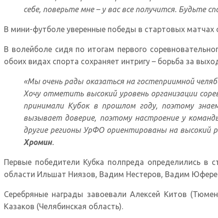
себе, поверьте мне – у вас все получится. Будьте 
В мини-футболе уверенные победы в стартовых матчах 
В волейболе сидя по итогам первого соревновательно
обоих видах спорта сохраняет интригу – борьба за вых
«Мы очень рады оказаться на гостеприимной челяби
Хочу отметить высокий уровень организации соре
принимали Кубок в прошлом году, поэтому знае
вызывает доверие, поэтому настроение у команды
другие регионы УрФО ориентированы на высокий 
Хромин
.
Первые победители Кубка полпреда определились в с
области Ильшат Ниязов, Вадим Нестеров, Вадим Юферев
Серебряные награды завоевали Алексей Китов (Тюменс
Казаков (Челябинская область).