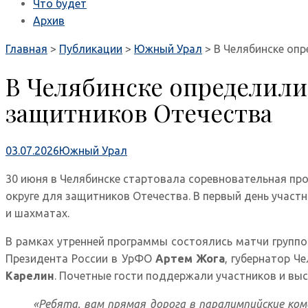
Что будет
Архив
Главная
>
Публикации
>
Южный Урал
>
В Челябинске оп
В Челябинске определили
защитников Отечества
03.07.2026
Южный Урал
30 июня в Челябинске стартовала соревновательная пр
округе для защитников Отечества. В первый день участ
и шахматах.
В рамках утренней программы состоялись матчи групп
Президента России в УрФО
Артем Жога
, губернатор Ч
Карелин
. Почетные гости поддержали участников и выс
«Ребята, вам прямая дорога в паралимпийские ком