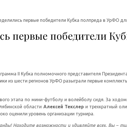
ределились первые победители Кубка полпреда в УрФО дл
сь первые победители Куб
ограмма II Кубка полномочного представителя Президен
ники из шести регионов УрФО разыграли первые комплект
ового этапа по мини-футболу и волейболу сидя. За ход
елябинской области
Алексей Текслер
и трехкратный оли
око оценили уровень организации турнира.
анды! Находите возможности и удивляйте всех. Вы – ти