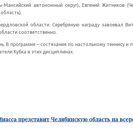
-Мансийский автономный округ), Евгений Житников (Че
область).
рдловской области. Серебряную награду завоевал Ви
бласти соответственно.
. В программе – состязания по настольному теннису и 
тели Кубка в этих дисциплинах.
Миасса представит Челябинскую область на все