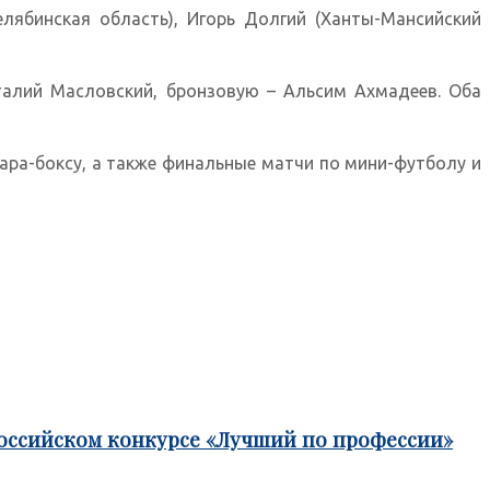
лябинская область), Игорь Долгий (Ханты-Мансийский
талий Масловский, бронзовую – Альсим Ахмадеев. Оба
пара-боксу, а также финальные матчи по мини-футболу и
российском конкурсе «Лучший по профессии»