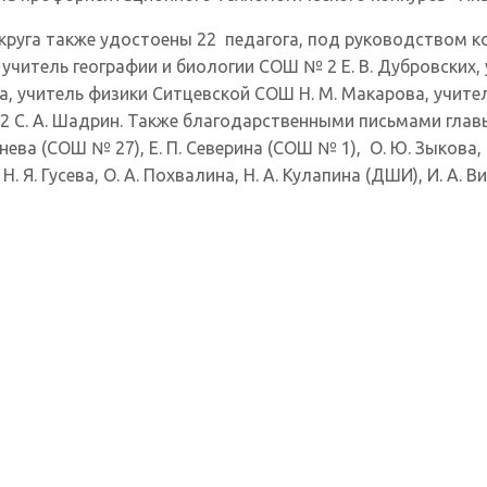
руга также удостоены 22 педагога, под руководством ко
 учитель географии и биологии СОШ № 2 Е. В. Дубровских,
а, учитель физики Ситцевской СОШ Н. М. Макарова, учит
 2 С. А. Шадрин. Также благодарственными письмами гла
ва (СОШ № 27), Е. П. Северина (СОШ № 1), О. Ю. Зыкова, И.
 Н. Я. Гусева, О. А. Похвалина, Н. А. Кулапина (ДШИ), И. А.