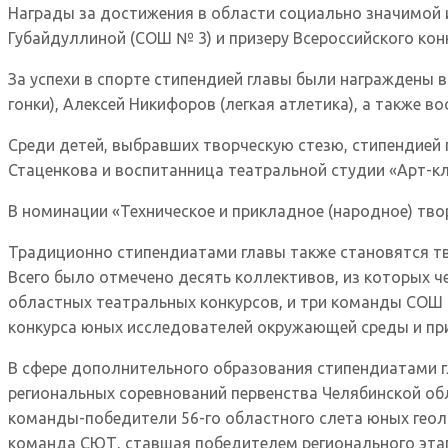
Награды за достижения в области социально значимой 
Губайдуллиной (СОШ № 3) и призеру Всероссийского ко
За успехи в спорте стипендией главы были награждены 
гонки), Алексей Никифоров (легкая атлетика), а также
Среди детей, выбравших творческую стезю, стипендией
Стаценкова и воспитанница театральной студии «Арт-к
В номинации «Техническое и прикладное (народное) тво
Традиционно стипендиатами главы также становятся тв
Всего было отмечено десять коллективов, из которых ч
областных театральных конкурсов, и три команды СОШ 
конкурса юных исследователей окружающей среды и при
В сфере дополнительного образования стипендиатами г
региональных соревнований первенства Челябинской об
команды-победители 56-го областного слета юных геоло
команда СЮТ, ставшая победителем регионального этап