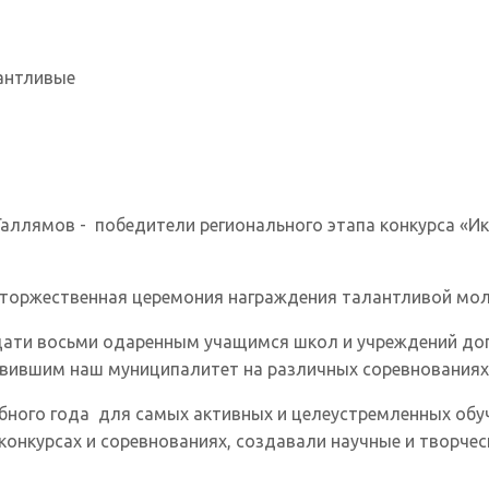
антливые
Галлямов - победители регионального этапа конкурса «И
 торжественная церемония награждения талантливой мо
цати восьми одаренным учащимся школ и учреждений доп
вившим наш муниципалитет на различных соревнованиях 
бного года для самых активных и целеустремленных обу
конкурсах и соревнованиях, создавали научные и творчес