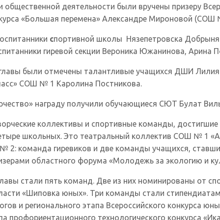
и общественной деятельности были вручены призеру Всер
нкурса «Большая перемена» Александре Мироновой (СОШ №
воспитанники
с
портивной школы Нязепетровска Добрыня 
 воспитанники гиревой секции Вероника Южанинова, Арина
 главы были отмечены талантливые учащихся ДШИ Лилия 
ласс» СОШ № 1 Каролина Постникова.
рчество» награду получили обучающиеся СЮТ Булат Вильд
орческие коллективы и спортивные команды, достигшие 
етыре школьных. Это театральный коллектив СОШ № 1 «Ар
№ 2: команда гиревиков и две команды учащихся, ставши
зерами областного форума «Молодежь за экологию и кул
лавы стали пять команд. Две из них номинированы от с
ласти «Шиповка юных». Три команды стали стипендиатами
гов и регионального этапа Всероссийского конкурса юны
а профориентационного технологического конкурса «Ика