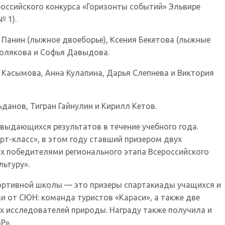
оссийского конкурса «Горизонты событий» Эльвире
 1).
Панин (лыжное двоеборье), Ксения Бекетова (лыжные
 Полякова и Софья Давыдова.
Касымова, Анна Кулапина, Дарья Слепнева и Виктория
анов, Тигран Гайнулин и Кирилл Кетов.
выдающихся результатов в течение учебного года.
т-класс», в этом году ставший призером двух
х победителями регионального этапа Всероссийского
ьтуру».
портивной школы — это призеры спартакиады учащихся и
 от СЮН: команда туристов «Караси», а также две
х исследователей природы. Награду также получила и
Р».