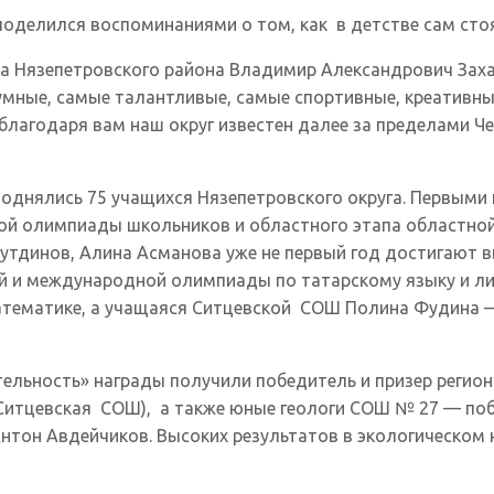
в поделился воспоминаниями о том, как в детстве сам ст
ва Нязепетровского района Владимир Александрович Заха
умные, самые талантливые, самые спортивные, креативны
о благодаря вам наш округ известен далее за пределами 
поднялись 75 учащихся Нязепетровского округа. Первыми
ской олимпиады школьников и областного этапа областн
утдинов, Алина Асманова уже не первый год достигают 
 и международной олимпиады по татарскому языку и лит
тематике, а учащаяся Ситцевской СОШ Полина Фудина —
ельность» награды получили победитель и призер регион
(Ситцевская СОШ), а также юные геологи СОШ № 27 — поб
и Антон Авдейчиков. Высоких результатов в экологическо