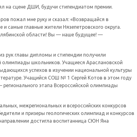
оял на сцене ДШИ, будучи стипендиатом премии.
ров пожал мне руку и сказал: «Возвращайся в
е и самые главные жители Нязепетровского округа.
Челябинской области! Вы — наше будущее! —
 из рук главы дипломы и стипендии получили
ой олимпиады школьников. Учащиеся Араслановской
выдающихся успехов в изучении национальной культуры
ературе. Учащийся СОШ № 1 Сергей Котов в этом году
 регионального этапа Всероссийской олимпиады
альных, межрегиональных и всероссийских конкурсов
едители и призеры геологических олимпиад и конкурсов
м направлении достигла воспитанница СЮН Яна