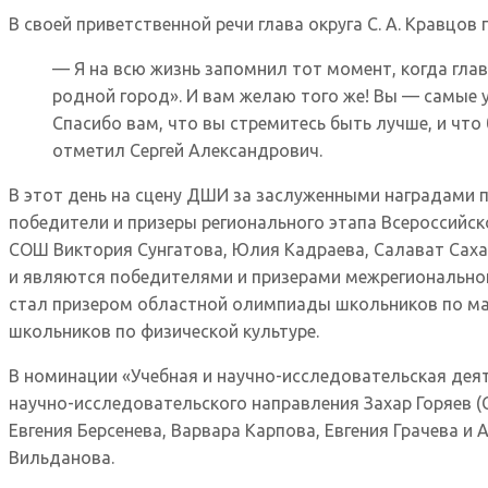
В своей приветственной речи глава округа С. А. Кравцо
— Я на всю жизнь запомнил тот момент, когда гла
родной город». И вам желаю того же! Вы — самые 
Спасибо вам, что вы стремитесь быть лучше, и чт
отметил Сергей Александрович.
В этот день на сцену ДШИ за заслуженными наградами 
победители и призеры регионального этапа Всероссий
СОШ Виктория Сунгатова, Юлия Кадраева, Салават Саха
и являются победителями и призерами межрегиональной
стал призером областной олимпиады школьников по ма
школьников по физической культуре.
В номинации «Учебная и научно-исследовательская деят
научно-исследовательского направления Захар Горяев 
Евгения Берсенева, Варвара Карпова, Евгения Грачева 
Вильданова.