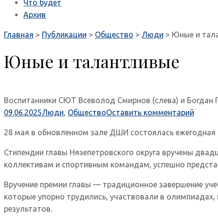
Что будет
Архив
Главная
>
Публикации
>
Общество
>
Люди
>
Юные и тал
Юные и талантливые
Воспитанники СЮТ Всеволод Смирнов (слева) и Богдан 
09.06.2025
Люди
,
Общество
Оставить комментарий
28 мая в обновленном зале ДШИ состоялась ежегодная
Стипендии главы Нязепетровского округа вручены двад
коллективам и спортивным командам, успешно предста
Вручение премии главы — традиционное завершение уче
которые упорно трудились, участвовали в олимпиадах, 
результатов.