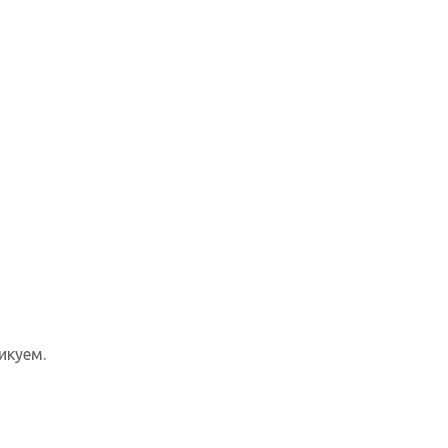
икуем.