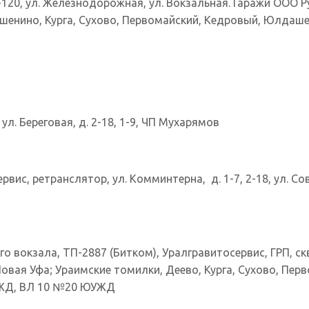
 98-120, ул. Железнодорожная, ул. Вокзальная. Гаражи ООО 
шенино, Курга, Сухово, Первомайский, Кедровый, Юлдашев
; ул. Береговая, д. 2-18, 1-9, ЧП Мухарямов
рвис, ретранслятор, ул. Комминтерна, д. 1-7, 2-18, ул. Сове
о вокзала, ТП-2887 (Битком), Уралгравитосервис, ГРП, ск
вая Уфа; Ураимские томилки, Деево, Курга, Сухово, Перв
УЖД, ВЛ 10 №20 ЮУЖД