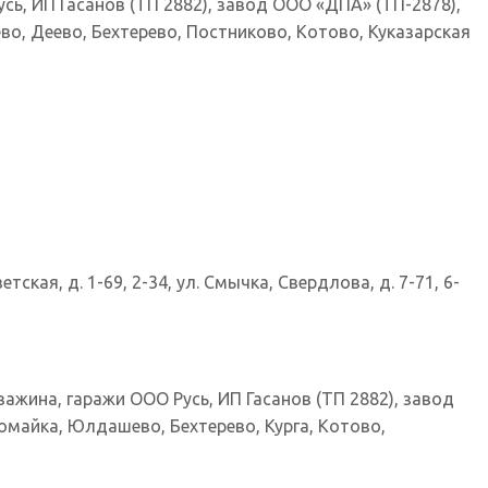
Русь, ИП Гасанов (ТП 2882), завод ООО «ДПА» (ТП-2878),
о, Деево, Бехтерево, Постниково, Котово, Куказарская
тская, д. 1-69, 2-34, ул. Смычка, Свердлова, д. 7-71, 6-
важина, гаражи ООО Русь, ИП Гасанов (ТП 2882), завод
омайка, Юлдашево, Бехтерево, Курга, Котово,