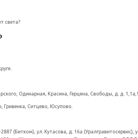
ет света?
?
руге.
кого, Одинарная, Красина, Герцена, Свободы, д. д. 1,1а,1б,
о, Гривенка, Ситцево, Юсупово.
887 (Битком), ул. Кутасова, д. 16а (Уралгравитосервис), ул.