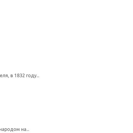
я, в 1832 году...
ародом на...