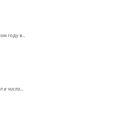
 году в...
в число...