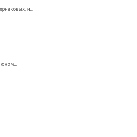
рнаковых, и...
юном...